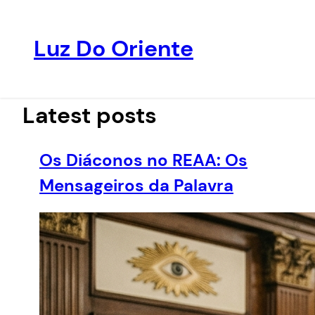
Luz Do Oriente
Pular
para
o
Latest posts
conteúdo
Os Diáconos no REAA: Os
Mensageiros da Palavra