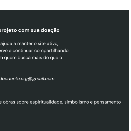
projeto com sua doaçã
o
juda a manter o site ativo,
ervo e continuar compartilhando
m quem busca mais do que o
zdooriente.org@gmail.com
l de obras sobre espiritualidade, simbolismo e pensamento