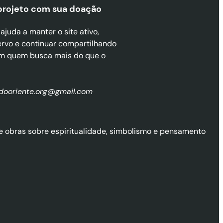
projeto com sua doaçã
o
juda a manter o site ativo,
ervo e continuar compartilhando
m quem busca mais do que o
zdooriente.org@gmail.com
l de obras sobre espiritualidade, simbolismo e pensamento