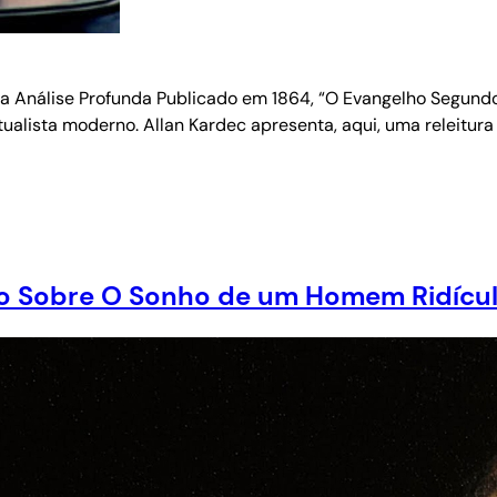
Análise Profunda Publicado em 1864, “O Evangelho Segundo o
ualista moderno. Allan Kardec apresenta, aqui, uma releitura 
io Sobre O Sonho de um Homem Ridícu