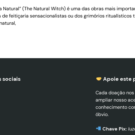
a Natural” (The Natural Witch) é uma das obras mais import
de feitiçaria sensacionalistas ou dos grimórios ritualísticos
natural,
 sociais
Apoie este 
Cada doação nos a
ampliar nosso ac
conhecimento co
óbvio.
Chave Pix:
lu